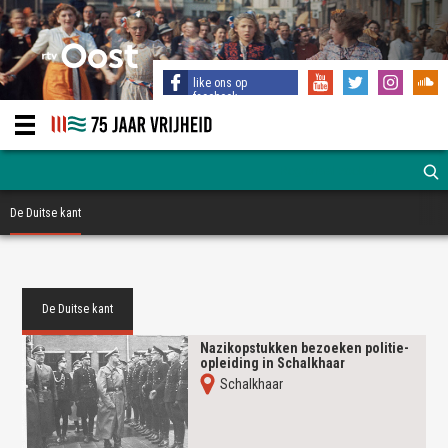
like ons op
facebook
De Duitse kant
De Duitse kant
Nazikopstukken bezoeken politie-
opleiding in Schalkhaar
Schalkhaar