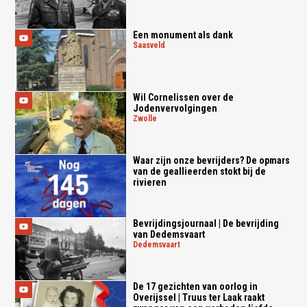
Een monument als dank
saasveld
Wil Cornelissen over de
Jodenvervolgingen
zwolle
Waar zijn onze bevrijders? De opmars
van de geallieerden stokt bij de
rivieren
Bevrijdingsjournaal | De bevrijding
van Dedemsvaart
dedemsvaart
De 17 gezichten van oorlog in
Overijssel | Truus ter Laak raakt