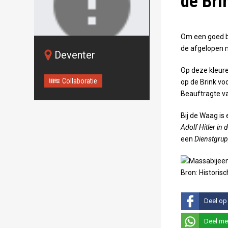
de Bri
Om een goed be
de afgelopen m
Deventer
Oops!
Something
Op deze kleur
Collaboratie
op de Brink vo
went wrong.
Beauftragte va
This page didn't load Google
Maps correctly. See the
Bij de Waag is
JavaScript console for
Adolf Hitler in 
technical details.
een
Dienstgru
Deel op
Deel me