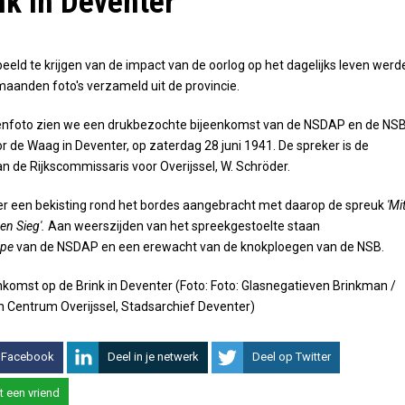
nk in Deventer
eld te krijgen van de impact van de oorlog op het dagelijks leven werd
aanden foto's verzameld uit de provincie.
enfoto zien we een drukbezochte bijeenkomst van de NSDAP en de NS
or de Waag in Deventer, op zaterdag 28 juni 1941. De spreker is de
n de Rijkscommissaris voor Overijssel, W. Schröder.
 er een bekisting rond het bordes aangebracht met daarop de spreuk
'Mi
den Sieg'.
Aan weerszijden van het spreekgestoelte staan
ppe
van de NSDAP en een erewacht van de knokploegen van de NSB.
 Facebook
Deel in je netwerk
Deel op Twitter
t een vriend