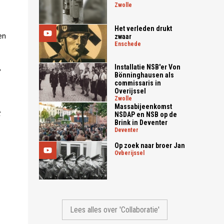
zwolle
Het verleden drukt
en
zwaar
enschede
Installatie NSB'er Von
B
Bönninghausen als
commissaris in
Overijssel
zwolle
Massabijeenkomst
t
NSDAP en NSB op de
Brink in Deventer
deventer
Op zoek naar broer Jan
ovberijssel
Lees alles over 'Collaboratie'