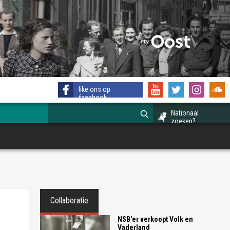
like ons op
facebook
Nationaal
zoeken?
Collaboratie
NSB'er verkoopt Volk en
Vaderland