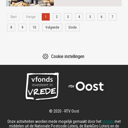
Start
Vorige
1
2
3
4
5
6
7
8
9
10
Volgende
Einde
Cookie instellingen
Onze activiteiten worden mede mogelijk gemaakt door het
vfonds
met
middelen uit de Nationale Postcode Loterij, de BankGiro Loterij en de