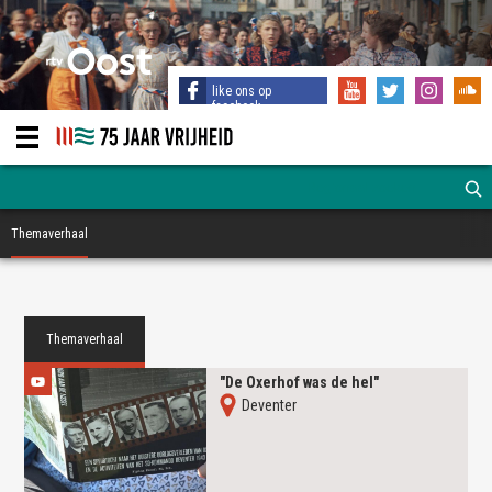
like ons op
facebook
Themaverhaal
Themaverhaal
"De Oxerhof was de hel"
Deventer