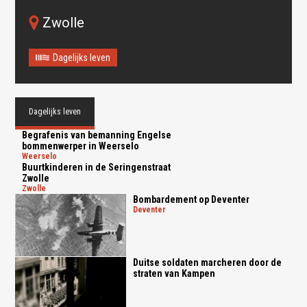
Zwolle
Dagelijks leven
Dagelijks leven
Oops! Something went
Begrafenis van bemanning Engelse
wrong.
bommenwerper in Weerselo
weerselo
Buurtkinderen in de Seringenstraat
This page didn't load Google Maps correctly. See the
Zwolle
JavaScript console for technical details.
zwolle
Bombardement op Deventer
deventer
Duitse soldaten marcheren door de
straten van Kampen