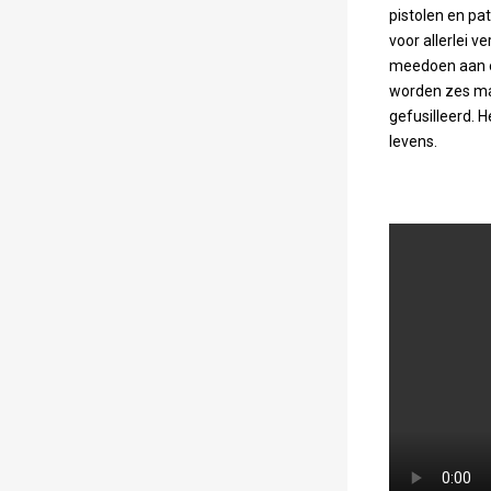
pistolen en pa
voor allerlei v
meedoen aan ee
worden zes man
gefusilleerd. 
levens.