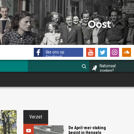
like ons op
facebook
Nationaal
zoeken?
Verzet
De April-mei-staking
begint in Hengelo