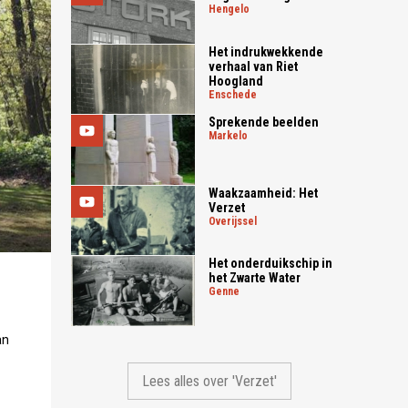
hengelo
Het indrukwekkende
verhaal van Riet
Hoogland
enschede
Sprekende beelden
markelo
Waakzaamheid: Het
Verzet
overijssel
Het onderduikschip in
het Zwarte Water
genne
an
Lees alles over 'Verzet'