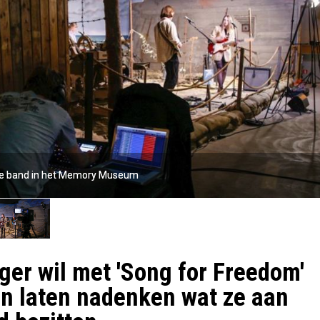
e band in het Memory Museum
e band in het Memory Museum
ger wil met 'Song for Freedom'
 laten nadenken wat ze aan