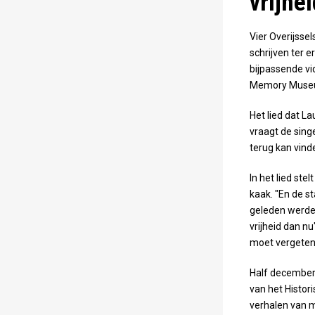
vrijhe
Vier Overijsse
schrijven ter e
bijpassende vi
Memory Museum
Het lied dat La
vraagt de singe
terug kan vinde
In het lied st
kaak. "En de st
geleden werden
vrijheid dan nu
moet vergeten 
Half december 
van het Histori
verhalen van m