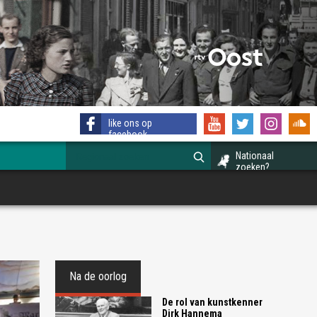
like ons op
facebook
Nationaal
zoeken?
Na de oorlog
De rol van kunstkenner
Dirk Hannema