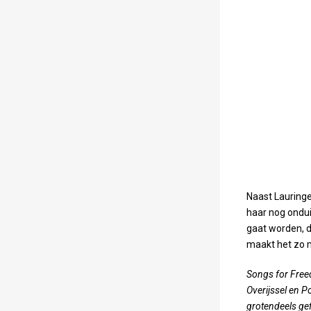
Naast Lauringe
haar nog ondui
gaat worden, d
maakt het zo m
Songs for Freed
Overijssel en P
grotendeels gef