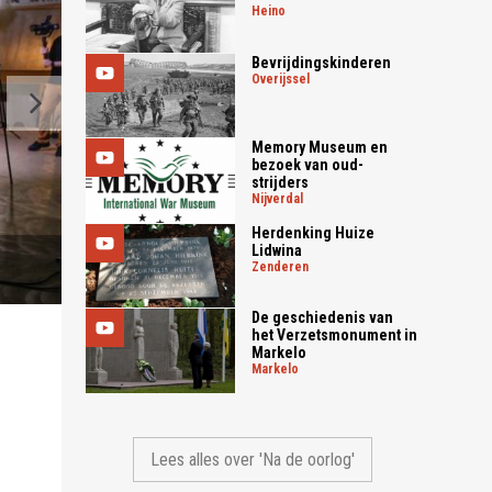
heino
Bevrijdingskinderen
overijssel
Memory Museum en
bezoek van oud-
strijders
nijverdal
Herdenking Huize
Lidwina
zenderen
Opnames van de band
De geschiedenis van
het Verzetsmonument in
Markelo
markelo
Lees alles over 'Na de oorlog'