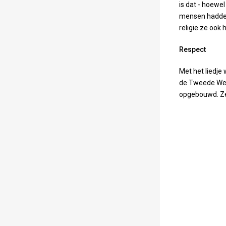
is dat - hoewe
mensen hadden
religie ze ook
Respect
Met het liedje
de Tweede Were
opgebouwd. Ze 