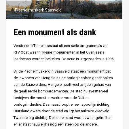
Plechelmuskerk Saasveld
Een monument als dank
Versteende Tranen bestaat uit een serie programma’s van
RTV Oost waarin ‘kleine’ monumenten in het Overijssels
landschap worden bekeken. De serie is uitgezonden in 1995.
Bij de Plechelmuskerk in Saasveld staat een monument dat
de inwoners van Hengelo na de oorlog hebben geschonken
aan de Saasvelders. Hengelo heeft veel te lijden gehad van
de geallieerde bombardementen. De stad huisvest
t
e veel
bedrijven die moesten werken voor de Duitse
oorlogsindustrie. Daarnaast loopt er een spoorlijn ri
c
hting
Duitsland dwars door de stad en ligt het militaire vliegveld
Twenthe erg dichtbij. De binnenstad wordt zwaar getroffen
en er staat nauwelijks nog
éé
n steen op de andere.