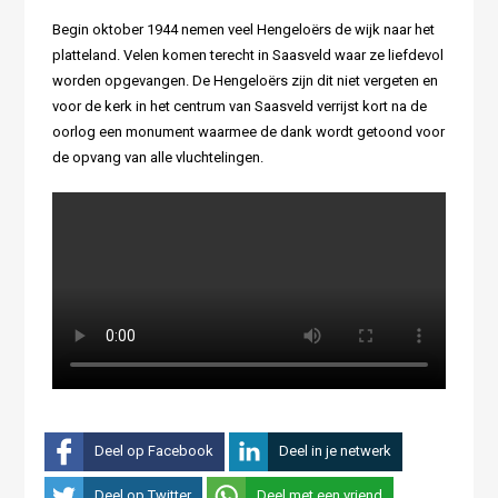
Begin oktober
1944
nemen veel
H
engelo
ë
rs de wijk naar het
platteland. Ve
len
komen terecht in Saasveld waar ze liefdevol
worden opgevangen. De Hengeloërs zijn dit niet vergeten en
voor de kerk in het centrum van
S
aa
s
veld verrijst kort na de
oorlog een monument waarmee de dank wordt getoond voor
de opvang van alle vluchtelingen.
Deel op Facebook
Deel in je netwerk
Deel op Twitter
Deel met een vriend