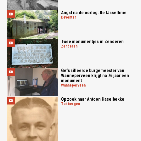
This page didn't load Google Maps correctly. See the
JavaScript console for technical details.
Angst na de oorlog: De IJssellinie
deventer
Twee monumentjes in Zenderen
zenderen
Gefusilleerde burgemeester van
Wanneperveen krijgt na 76 jaar een
monument
wanneperveen
Op zoek naar Antoon Haselbekke
tubbergen