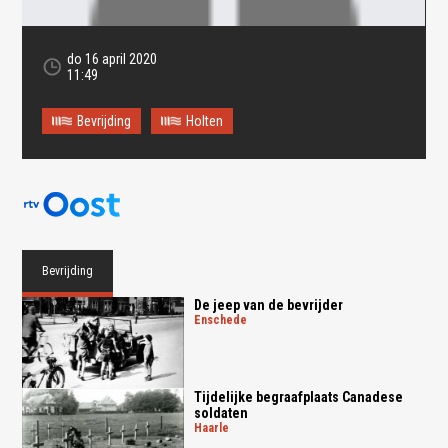
do 16 april 2020
11:49
Bevrijding
Holten
Oops! Something went
wrong.
Bevrijding
This page didn't load Google Maps correctly. See the
JavaScript console for technical details.
De jeep van de bevrijder
enschede
Tijdelijke begraafplaats Canadese
soldaten
haarle